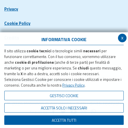
Privacy
Cookie Policy
x
Credits
INFORMATIVA COOKIE
Il sito utilizza
cookie tecnici
o tecnologie simili
necessari
per
Dichiarazione di accessibilita'
funzionare correttamente. Con il tuo consenso, vorremmo utilizzare
anche
cookie di profilazione
(anche di terze parti) per finalità di
Meccanismo di feedback
marketing o per una migliore esperienza. Se
chiudi
questo messaggio,
tramite la
X
in alto a destra, accetti solo i cookie necessari.
Seleziona Gestisci Cookie per conoscere i cookie utilizzati e impostare i
Pubblicazione obiettivi di accessibilita'
consensi. Consulta anche la nostra
Privacy Policy
.
GESTISCI COOKIE
© 2024 Provincia di Agrigento - Tutti i diritti riservati
ACCETTA SOLO I NECESSARI
Seguici su:
ACCETTA TUTTI