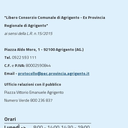
"Libero Consorzio Comunale di Agrigento - Ex Provincia
Regionale di Agrigento"
ai sensi della L.R. n.15/2015
Piazza Aldo Moro, 1 - 92100 Agrigento (AG.)
Tel.
0922 593 111
C.F.
e
P.IVA:
80002590844
Email -
protocollo@pec.provincia.agrigento.it
Ufficio relazioni con il pubblico
Piazza Vittorio Emanuele Agrigento
Numero Verde 800 236 837
Orari
LunedÌ ->
8:00 - 14:00
14:30 - 19:00