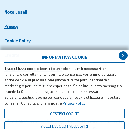
Note Legali
Privacy
Cookie Policy
x
Credits
INFORMATIVA COOKIE
Il sito utilizza
cookie tecnici
o tecnologie simili
necessari
per
Dichiarazione di accessibilita'
funzionare correttamente. Con il tuo consenso, vorremmo utilizzare
anche
cookie di profilazione
(anche di terze parti) per finalità di
Meccanismo di feedback
marketing o per una migliore esperienza. Se
chiudi
questo messaggio,
tramite la
X
in alto a destra, accetti solo i cookie necessari.
Seleziona Gestisci Cookie per conoscere i cookie utilizzati e impostare i
Pubblicazione obiettivi di accessibilita'
consensi. Consulta anche la nostra
Privacy Policy
.
GESTISCI COOKIE
© 2024 Provincia di Agrigento - Tutti i diritti riservati
ACCETTA SOLO I NECESSARI