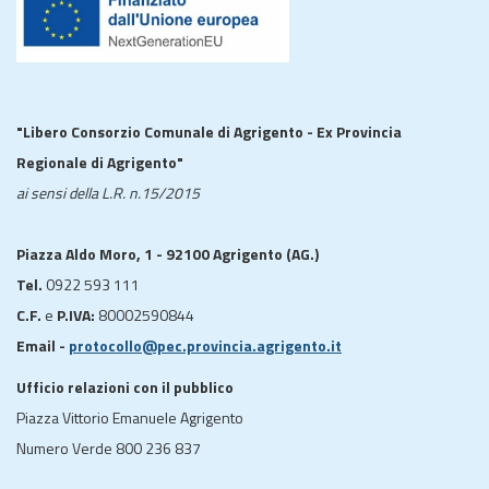
"Libero Consorzio Comunale di Agrigento - Ex Provincia
Regionale di Agrigento"
ai sensi della L.R. n.15/2015
Piazza Aldo Moro, 1 - 92100 Agrigento (AG.)
Tel.
0922 593 111
C.F.
e
P.IVA:
80002590844
Email -
protocollo@pec.provincia.agrigento.it
Ufficio relazioni con il pubblico
Piazza Vittorio Emanuele Agrigento
Numero Verde 800 236 837