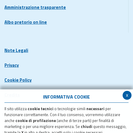
Amministrazione trasparente
Albo pretorio on line
Note Legali
Privacy
Cookie Policy
x
Credits
INFORMATIVA COOKIE
Il sito utilizza
cookie tecnici
o tecnologie simili
necessari
per
Dichiarazione di accessibilita'
funzionare correttamente. Con il tuo consenso, vorremmo utilizzare
anche
cookie di profilazione
(anche di terze parti) per finalità di
Meccanismo di feedback
marketing o per una migliore esperienza. Se
chiudi
questo messaggio,
tramite la
X
in alto a destra, accetti solo i cookie necessari.