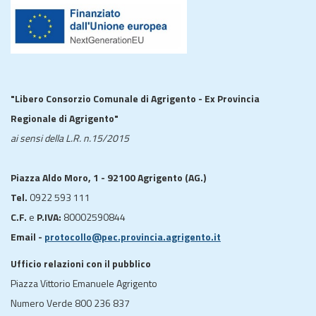
"Libero Consorzio Comunale di Agrigento - Ex Provincia
Regionale di Agrigento"
ai sensi della L.R. n.15/2015
Piazza Aldo Moro, 1 - 92100 Agrigento (AG.)
Tel.
0922 593 111
C.F.
e
P.IVA:
80002590844
Email -
protocollo@pec.provincia.agrigento.it
Ufficio relazioni con il pubblico
Piazza Vittorio Emanuele Agrigento
Numero Verde 800 236 837