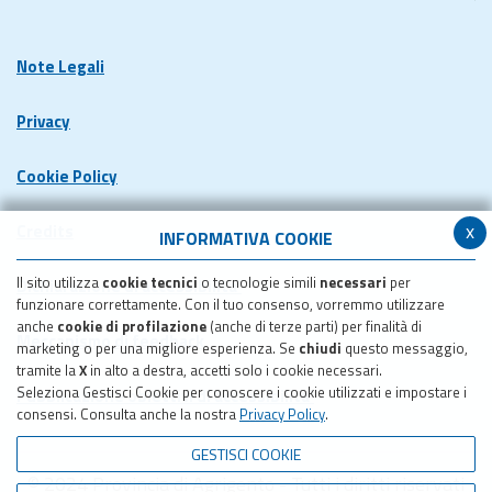
Note Legali
Privacy
Cookie Policy
x
Credits
INFORMATIVA COOKIE
Il sito utilizza
cookie tecnici
o tecnologie simili
necessari
per
Dichiarazione di accessibilita'
funzionare correttamente. Con il tuo consenso, vorremmo utilizzare
anche
cookie di profilazione
(anche di terze parti) per finalità di
Meccanismo di feedback
marketing o per una migliore esperienza. Se
chiudi
questo messaggio,
tramite la
X
in alto a destra, accetti solo i cookie necessari.
Seleziona Gestisci Cookie per conoscere i cookie utilizzati e impostare i
Pubblicazione obiettivi di accessibilita'
consensi. Consulta anche la nostra
Privacy Policy
.
GESTISCI COOKIE
© 2024 Provincia di Agrigento - Tutti i diritti riservati