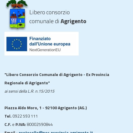
Libero consorzio
comunale di
Agrigento
"Libero Consorzio Comunale di Agrigento - Ex Provincia
Regionale di Agrigento"
ai sensi della L.R. n.15/2015
Piazza Aldo Moro, 1 - 92100 Agrigento (AG.)
Tel.
0922 593 111
C.F.
e
P.IVA:
80002590844
Email -
protocollo@pec.provincia.agrigento.it