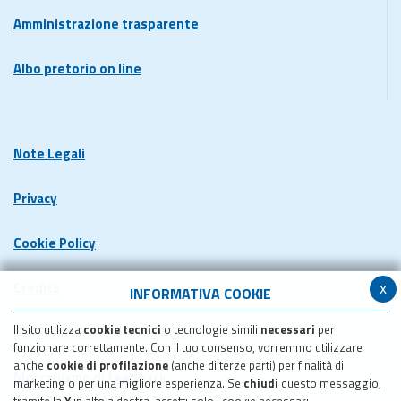
Amministrazione trasparente
Albo pretorio on line
Note Legali
Privacy
Cookie Policy
x
Credits
INFORMATIVA COOKIE
Il sito utilizza
cookie tecnici
o tecnologie simili
necessari
per
Dichiarazione di accessibilita'
funzionare correttamente. Con il tuo consenso, vorremmo utilizzare
anche
cookie di profilazione
(anche di terze parti) per finalità di
Meccanismo di feedback
marketing o per una migliore esperienza. Se
chiudi
questo messaggio,