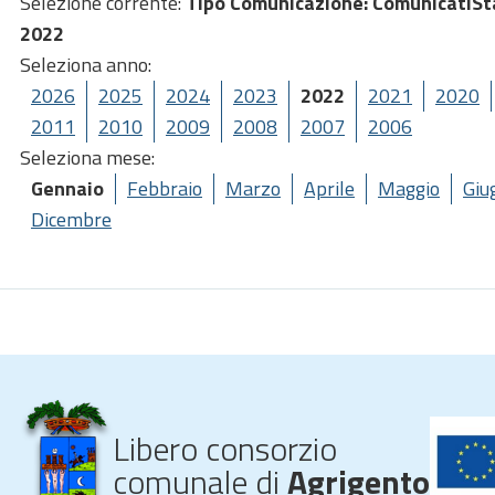
Selezione corrente:
Tipo Comunicazione
: ComunicatiS
2022
Seleziona anno:
2026
2025
2024
2023
2022
2021
2020
2011
2010
2009
2008
2007
2006
Seleziona mese:
Gennaio
Febbraio
Marzo
Aprile
Maggio
Giu
Dicembre
Libero consorzio
comunale di
Agrigento