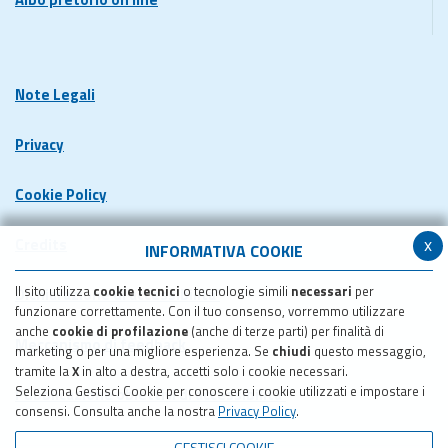
Note Legali
Privacy
Cookie Policy
x
Credits
INFORMATIVA COOKIE
Il sito utilizza
cookie tecnici
o tecnologie simili
necessari
per
Dichiarazione di accessibilita'
funzionare correttamente. Con il tuo consenso, vorremmo utilizzare
anche
cookie di profilazione
(anche di terze parti) per finalità di
Meccanismo di feedback
marketing o per una migliore esperienza. Se
chiudi
questo messaggio,
tramite la
X
in alto a destra, accetti solo i cookie necessari.
Seleziona Gestisci Cookie per conoscere i cookie utilizzati e impostare i
Pubblicazione obiettivi di accessibilita'
consensi. Consulta anche la nostra
Privacy Policy
.
GESTISCI COOKIE