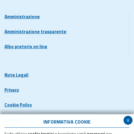
Amministrazione
Amministrazione trasparente
Albo pretorio on line
Note Legali
Privacy
Cookie Policy
x
Credits
INFORMATIVA COOKIE
Il sito utilizza
cookie tecnici
o tecnologie simili
necessari
per