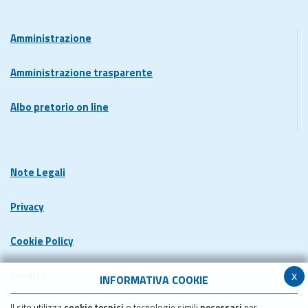
Amministrazione
Amministrazione trasparente
Albo pretorio on line
Note Legali
Privacy
Cookie Policy
x
Credits
INFORMATIVA COOKIE
Il sito utilizza
cookie tecnici
o tecnologie simili
necessari
per