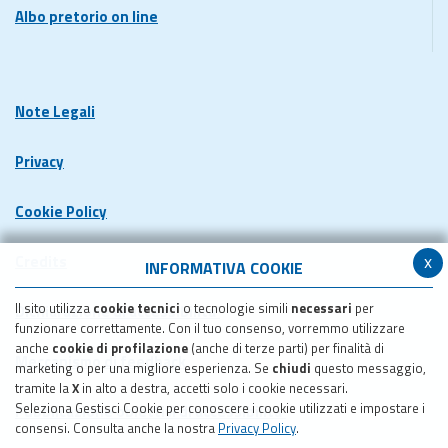
Albo pretorio on line
Note Legali
Privacy
Cookie Policy
x
Credits
INFORMATIVA COOKIE
Il sito utilizza
cookie tecnici
o tecnologie simili
necessari
per
Dichiarazione di accessibilita'
funzionare correttamente. Con il tuo consenso, vorremmo utilizzare
anche
cookie di profilazione
(anche di terze parti) per finalità di
Meccanismo di feedback
marketing o per una migliore esperienza. Se
chiudi
questo messaggio,
tramite la
X
in alto a destra, accetti solo i cookie necessari.
Seleziona Gestisci Cookie per conoscere i cookie utilizzati e impostare i
Pubblicazione obiettivi di accessibilita'
consensi. Consulta anche la nostra
Privacy Policy
.