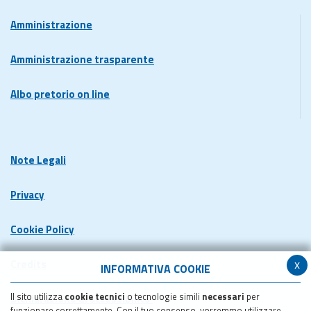
Amministrazione
Amministrazione trasparente
Albo pretorio on line
Note Legali
Privacy
Cookie Policy
x
Credits
INFORMATIVA COOKIE
Il sito utilizza
cookie tecnici
o tecnologie simili
necessari
per
Dichiarazione di accessibilita'
funzionare correttamente. Con il tuo consenso, vorremmo utilizzare