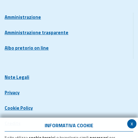
Amministrazione
Amministrazione trasparente
Albo pretorio on line
Note Legali
Privacy
Cookie Policy
x
Credits
INFORMATIVA COOKIE
Il sito utilizza
cookie tecnici
o tecnologie simili
necessari
per