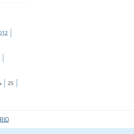
012
4
25
RIO