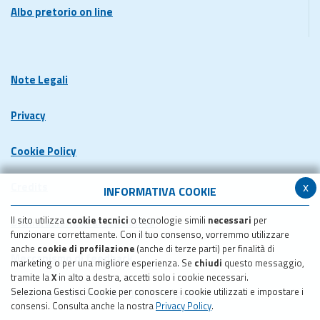
Albo pretorio on line
Note Legali
Privacy
Cookie Policy
x
Credits
INFORMATIVA COOKIE
Il sito utilizza
cookie tecnici
o tecnologie simili
necessari
per
Dichiarazione di accessibilita'
funzionare correttamente. Con il tuo consenso, vorremmo utilizzare
anche
cookie di profilazione
(anche di terze parti) per finalità di
Meccanismo di feedback
marketing o per una migliore esperienza. Se
chiudi
questo messaggio,
tramite la
X
in alto a destra, accetti solo i cookie necessari.
Seleziona Gestisci Cookie per conoscere i cookie utilizzati e impostare i
Pubblicazione obiettivi di accessibilita'
consensi. Consulta anche la nostra
Privacy Policy
.