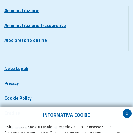
Amministrazione
Amministrazione trasparente
Albo pretorio on line
Note Legali
Privacy
Cookie Policy
x
Credits
INFORMATIVA COOKIE
Il sito utilizza
cookie tecnici
o tecnologie simili
necessari
per
Dichiarazione di accessibilita'
funzionare correttamente. Con il tuo consenso, vorremmo utilizzare