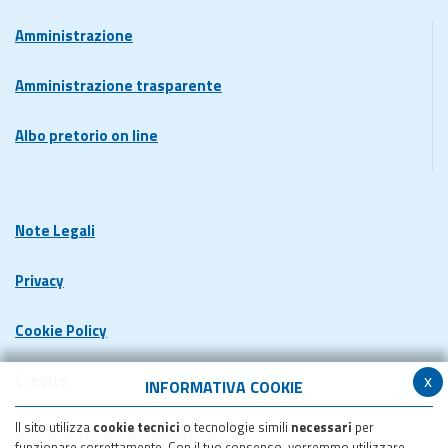
Amministrazione
Amministrazione trasparente
Albo pretorio on line
Note Legali
Privacy
Cookie Policy
x
Credits
INFORMATIVA COOKIE
Il sito utilizza
cookie tecnici
o tecnologie simili
necessari
per
Dichiarazione di accessibilita'
funzionare correttamente. Con il tuo consenso, vorremmo utilizzare