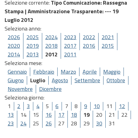
Selezione corrente:
Tipo Comunicazione
: Rassegna
Stampa |
Amministrazione Trasparente
: --- 19
Luglio 2012
Seleziona anno:
2026
2025
2024
2023
2022
2021
2020
2019
2018
2017
2016
2015
2014
2013
2012
2011
Seleziona mese:
Gennaio
Febbraio
Marzo
Aprile
Maggio
Giugno
Luglio
Agosto
Settembre
Ottobre
Novembre
Dicembre
Seleziona giorno:
1
2
3
4
5
6
7
8
9
10
11
12
13
14
15
16
17
18
19
20
21
22
23
24
25
26
27
28
29
30
31