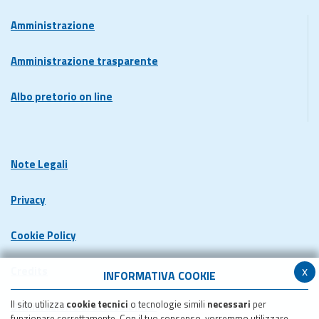
Amministrazione
Amministrazione trasparente
Albo pretorio on line
Note Legali
Privacy
Cookie Policy
x
Credits
INFORMATIVA COOKIE
Il sito utilizza
cookie tecnici
o tecnologie simili
necessari
per
Dichiarazione di accessibilita'
funzionare correttamente. Con il tuo consenso, vorremmo utilizzare