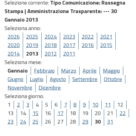
Selezione corrente:
Tipo Comunicazione
: Rassegna
Stampa |
Amministrazione Trasparente
: --- 30
Gennaio 2013
Seleziona anno:
2026
2025
2024
2023
2022
2021
2020
2019
2018
2017
2016
2015
2014
2013
2012
2011
Seleziona mese:
Gennaio
Febbraio
Marzo
Aprile
Maggio
Giugno
Luglio
Agosto
Settembre
Ottobre
Novembre
Dicembre
Seleziona giorno:
1
2
3
4
5
6
7
8
9
10
11
12
13
14
15
16
17
18
19
20
21
22
23
24
25
26
27
28
29
30
31