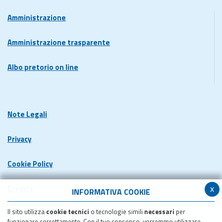
Amministrazione
Amministrazione trasparente
Albo pretorio on line
Note Legali
Privacy
Cookie Policy
x
Credits
INFORMATIVA COOKIE
Il sito utilizza
cookie tecnici
o tecnologie simili
necessari
per
Dichiarazione di accessibilita'
funzionare correttamente. Con il tuo consenso, vorremmo utilizzare