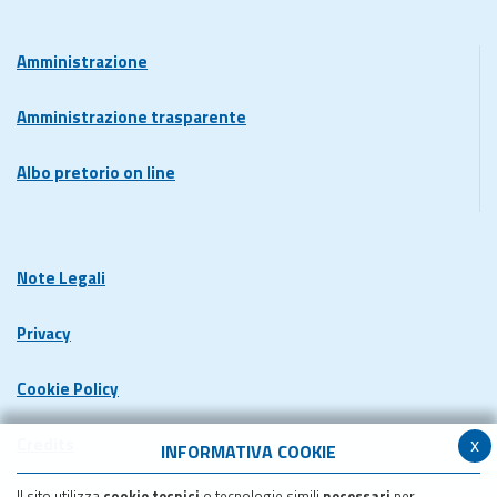
Amministrazione
Amministrazione trasparente
Albo pretorio on line
Note Legali
Privacy
Cookie Policy
x
Credits
INFORMATIVA COOKIE
Il sito utilizza
cookie tecnici
o tecnologie simili
necessari
per