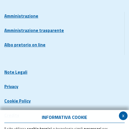
Amministrazione
Amministrazione trasparente
Albo pretorio on line
Note Legali
Privacy
Cookie Policy
x
Credits
INFORMATIVA COOKIE
Il sito utilizza
cookie tecnici
o tecnologie simili
necessari
per