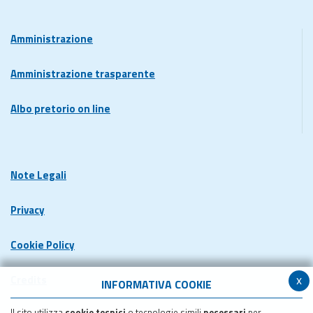
Amministrazione
Amministrazione trasparente
Albo pretorio on line
Note Legali
Privacy
Cookie Policy
x
Credits
INFORMATIVA COOKIE
Il sito utilizza
cookie tecnici
o tecnologie simili
necessari
per