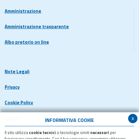
Amministrazione
Amministrazione trasparente
Albo pretorio on line
Note Legali
Privacy
Cookie Policy
x
Credits
INFORMATIVA COOKIE
Il sito utilizza
cookie tecnici
o tecnologie simili
necessari
per
Dichiarazione di accessibilita'
funzionare correttamente. Con il tuo consenso, vorremmo utilizzare