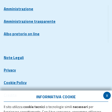
Amministrazione
Amministrazione trasparente
Albo pretorio on line
Note Legali
Privacy
Cookie Policy
x
Credits
INFORMATIVA COOKIE
Il sito utilizza
cookie tecnici
o tecnologie simili
necessari
per
Dichiarazione di accessibilita'
funzionare correttamente. Con il tuo consenso, vorremmo utilizzare