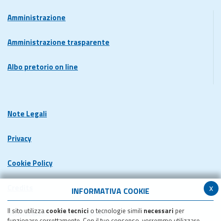
Amministrazione
Amministrazione trasparente
Albo pretorio on line
Note Legali
Privacy
Cookie Policy
x
Credits
INFORMATIVA COOKIE
Il sito utilizza
cookie tecnici
o tecnologie simili
necessari
per
Dichiarazione di accessibilita'
funzionare correttamente. Con il tuo consenso, vorremmo utilizzare