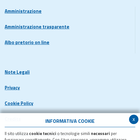
Amministrazione
Amministrazione trasparente
Albo pretorio on line
Note Legali
Privacy
Cookie Policy
x
Credits
INFORMATIVA COOKIE
Il sito utilizza
cookie tecnici
o tecnologie simili
necessari
per
Dichiarazione di accessibilita'
funzionare correttamente. Con il tuo consenso, vorremmo utilizzare