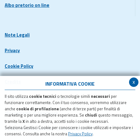
Albo pretorio on line
Note Legali
Privacy
Cookie Policy
x
Credits
INFORMATIVA COOKIE
Il sito utilizza
cookie tecnici
o tecnologie simili
necessari
per
Dichiarazione di accessibilita'
funzionare correttamente. Con il tuo consenso, vorremmo utilizzare
anche
cookie di profilazione
(anche di terze parti) per finalità di
Meccanismo di feedback
marketing o per una migliore esperienza. Se
chiudi
questo messaggio,
tramite la
X
in alto a destra, accetti solo i cookie necessari.
Seleziona Gestisci Cookie per conoscere i cookie utilizzati e impostare i
Pubblicazione obiettivi di accessibilita'
consensi. Consulta anche la nostra
Privacy Policy
.