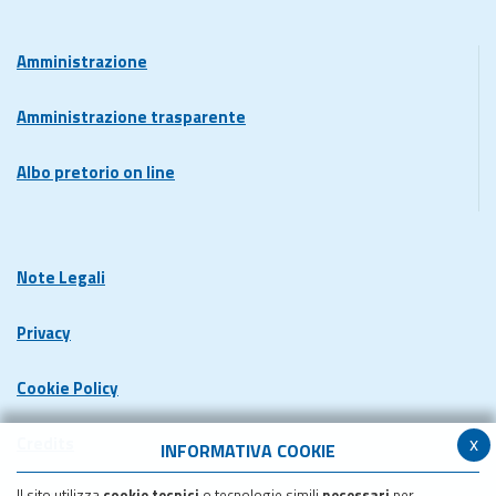
Amministrazione
Amministrazione trasparente
Albo pretorio on line
Note Legali
Privacy
Cookie Policy
x
Credits
INFORMATIVA COOKIE
Il sito utilizza
cookie tecnici
o tecnologie simili
necessari
per