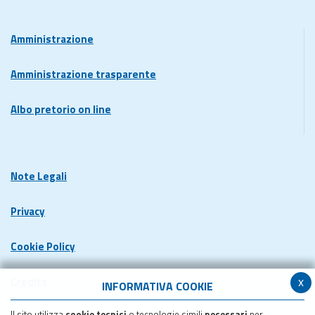
Amministrazione
Amministrazione trasparente
Albo pretorio on line
Note Legali
Privacy
Cookie Policy
x
Credits
INFORMATIVA COOKIE
Il sito utilizza
cookie tecnici
o tecnologie simili
necessari
per