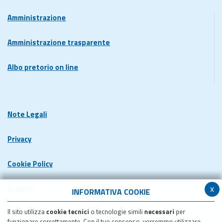
Amministrazione
Amministrazione trasparente
Albo pretorio on line
Note Legali
Privacy
Cookie Policy
x
Credits
INFORMATIVA COOKIE
Il sito utilizza
cookie tecnici
o tecnologie simili
necessari
per
Dichiarazione di accessibilita'
funzionare correttamente. Con il tuo consenso, vorremmo utilizzare