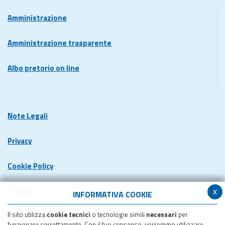
Amministrazione
Amministrazione trasparente
Albo pretorio on line
Note Legali
Privacy
Cookie Policy
x
Credits
INFORMATIVA COOKIE
Il sito utilizza
cookie tecnici
o tecnologie simili
necessari
per
Dichiarazione di accessibilita'
funzionare correttamente. Con il tuo consenso, vorremmo utilizzare