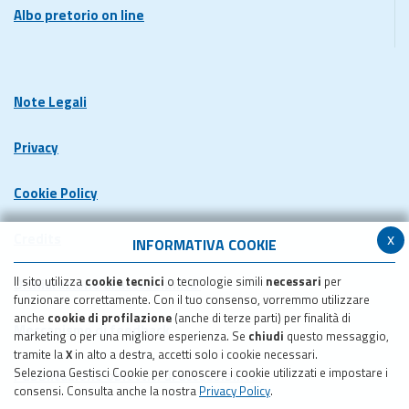
Albo pretorio on line
Note Legali
Privacy
Cookie Policy
x
Credits
INFORMATIVA COOKIE
Il sito utilizza
cookie tecnici
o tecnologie simili
necessari
per
Dichiarazione di accessibilita'
funzionare correttamente. Con il tuo consenso, vorremmo utilizzare
anche
cookie di profilazione
(anche di terze parti) per finalità di
Meccanismo di feedback
marketing o per una migliore esperienza. Se
chiudi
questo messaggio,
tramite la
X
in alto a destra, accetti solo i cookie necessari.
Seleziona Gestisci Cookie per conoscere i cookie utilizzati e impostare i
Pubblicazione obiettivi di accessibilita'
consensi. Consulta anche la nostra
Privacy Policy
.