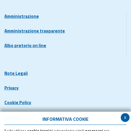
Amministrazione
Amministrazione trasparente
Albo pretorio on line
Note Legali
Privacy
Cookie Policy
x
Credits
INFORMATIVA COOKIE
Il sito utilizza
cookie tecnici
o tecnologie simili
necessari
per