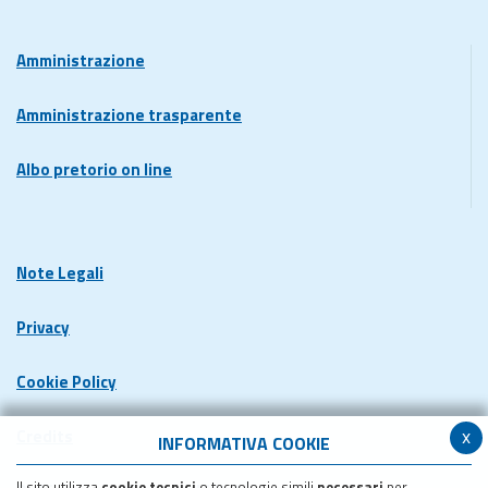
Amministrazione
Amministrazione trasparente
Albo pretorio on line
Note Legali
Privacy
Cookie Policy
x
Credits
INFORMATIVA COOKIE
Il sito utilizza
cookie tecnici
o tecnologie simili
necessari
per