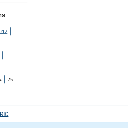
018
012
4
25
RIO