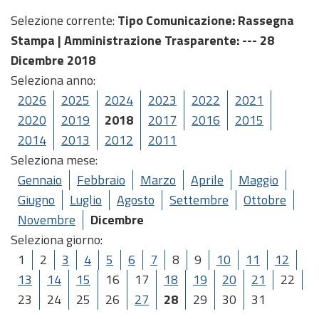
Selezione corrente:
Tipo Comunicazione
: Rassegna
Stampa |
Amministrazione Trasparente
: --- 28
Dicembre 2018
Seleziona anno:
2026
2025
2024
2023
2022
2021
2020
2019
2018
2017
2016
2015
2014
2013
2012
2011
Seleziona mese:
Gennaio
Febbraio
Marzo
Aprile
Maggio
Giugno
Luglio
Agosto
Settembre
Ottobre
Novembre
Dicembre
Seleziona giorno:
1
2
3
4
5
6
7
8
9
10
11
12
13
14
15
16
17
18
19
20
21
22
23
24
25
26
27
28
29
30
31