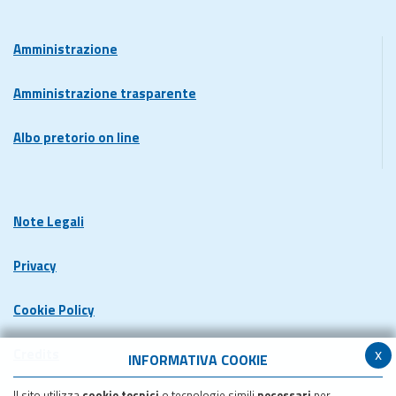
Amministrazione
Amministrazione trasparente
Albo pretorio on line
Note Legali
Privacy
Cookie Policy
x
Credits
INFORMATIVA COOKIE
Il sito utilizza
cookie tecnici
o tecnologie simili
necessari
per