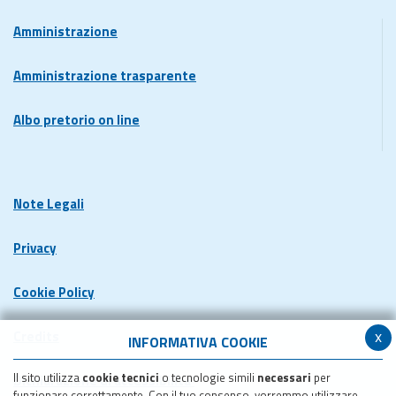
Amministrazione
Amministrazione trasparente
Albo pretorio on line
Note Legali
Privacy
Cookie Policy
x
Credits
INFORMATIVA COOKIE
Il sito utilizza
cookie tecnici
o tecnologie simili
necessari
per
Dichiarazione di accessibilita'
funzionare correttamente. Con il tuo consenso, vorremmo utilizzare