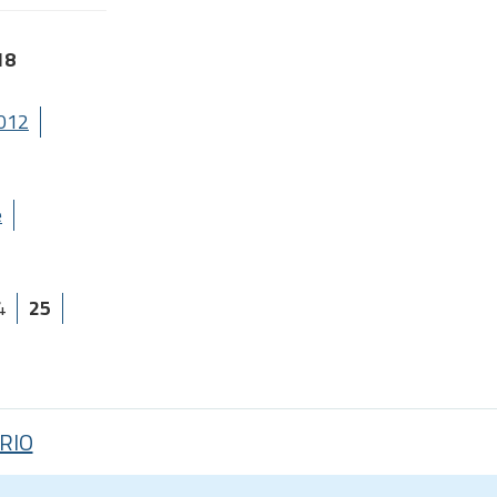
18
012
e
4
25
RIO