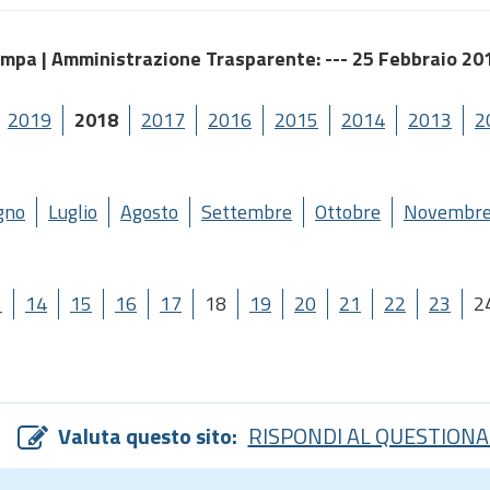
ampa |
Amministrazione Trasparente
: --- 25 Febbraio 20
2019
2018
2017
2016
2015
2014
2013
2
gno
Luglio
Agosto
Settembre
Ottobre
Novembr
3
14
15
16
17
18
19
20
21
22
23
2
Valuta questo sito:
RISPONDI AL QUESTIONA