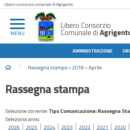
Libero consorzio comunale di Agrigento
Libero Consorzio
Comunale di
Agrigent
MENU
AMMINISTRAZIONE
OR
/
Rassegna stampa
»
2018
»
Aprile
Rassegna stampa
Selezione corrente:
Tipo Comunicazione
: Rassegna St
Seleziona anno:
2026
2025
2024
2023
2022
2021
2020