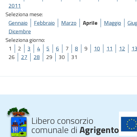
2011
Seleziona mese:
Gennaio
Febbraio
Marzo
Aprile
Maggio
Giu
Dicembre
Seleziona giorno:
1
2
3
4
5
6
7
8
9
10
11
12
1
26
27
28
29
30
31
Libero consorzio
comunale di
Agrigento