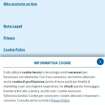
Albo pretorio on line
Note Legali
Privacy
Cookie Policy
x
Credits
INFORMATIVA COOKIE
Il sito utilizza
cookie tecnici
o tecnologie simili
necessari
per
Dichiarazione di accessibilita'
funzionare correttamente. Con il tuo consenso, vorremmo utilizzare
anche
cookie di profilazione
(anche di terze parti) per finalità di
Meccanismo di feedback
marketing o per una migliore esperienza. Se
chiudi
questo messaggio,
tramite la
X
in alto a destra, accetti solo i cookie necessari.
Seleziona Gestisci Cookie per conoscere i cookie utilizzati e impostare i
Pubblicazione obiettivi di accessibilita'
consensi. Consulta anche la nostra
Privacy Policy
.