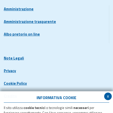
Amministrazione
Amministrazione trasparente
Albo pretorio on line
Note Legali
Privacy
Cookie Policy
x
Credits
INFORMATIVA COOKIE
Il sito utilizza
cookie tecnici
o tecnologie simili
necessari
per
Dichiarazione di accessibilita'
funzionare correttamente. Con il tuo consenso, vorremmo utilizzare