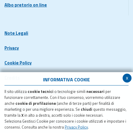
Albo pretorio on line
Note Legali
Privacy
Cookie Policy
x
Credits
INFORMATIVA COOKIE
Il sito utilizza
cookie tecnici
o tecnologie simili
necessari
per
Dichiarazione di accessibilita'
funzionare correttamente. Con il tuo consenso, vorremmo utilizzare
anche
cookie di profilazione
(anche di terze parti) per finalità di
Meccanismo di feedback
marketing o per una migliore esperienza. Se
chiudi
questo messaggio,
tramite la
X
in alto a destra, accetti solo i cookie necessari.
Seleziona Gestisci Cookie per conoscere i cookie utilizzati e impostare i
Pubblicazione obiettivi di accessibilita'
consensi. Consulta anche la nostra
Privacy Policy
.