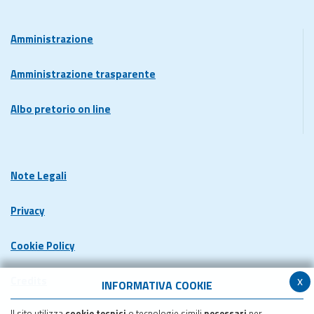
Amministrazione
Amministrazione trasparente
Albo pretorio on line
Note Legali
Privacy
Cookie Policy
x
Credits
INFORMATIVA COOKIE
Il sito utilizza
cookie tecnici
o tecnologie simili
necessari
per