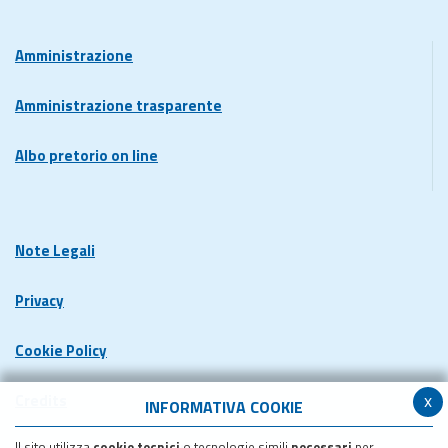
Amministrazione
Amministrazione trasparente
Albo pretorio on line
Note Legali
Privacy
Cookie Policy
x
Credits
INFORMATIVA COOKIE
Il sito utilizza
cookie tecnici
o tecnologie simili
necessari
per