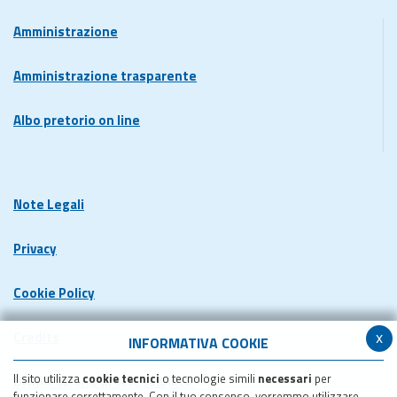
Amministrazione
Amministrazione trasparente
Albo pretorio on line
Note Legali
Privacy
Cookie Policy
x
Credits
INFORMATIVA COOKIE
Il sito utilizza
cookie tecnici
o tecnologie simili
necessari
per
Dichiarazione di accessibilita'
funzionare correttamente. Con il tuo consenso, vorremmo utilizzare