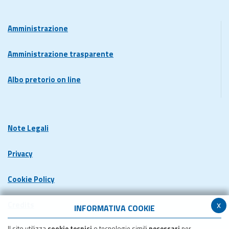
Amministrazione
Amministrazione trasparente
Albo pretorio on line
Note Legali
Privacy
Cookie Policy
x
Credits
INFORMATIVA COOKIE
Il sito utilizza
cookie tecnici
o tecnologie simili
necessari
per