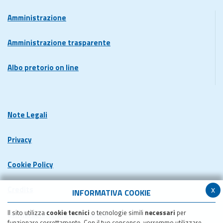
Amministrazione
Amministrazione trasparente
Albo pretorio on line
Note Legali
Privacy
Cookie Policy
x
Credits
INFORMATIVA COOKIE
Il sito utilizza
cookie tecnici
o tecnologie simili
necessari
per
Dichiarazione di accessibilita'
funzionare correttamente. Con il tuo consenso, vorremmo utilizzare