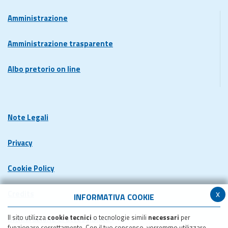
Amministrazione
Amministrazione trasparente
Albo pretorio on line
Note Legali
Privacy
Cookie Policy
x
Credits
INFORMATIVA COOKIE
Il sito utilizza
cookie tecnici
o tecnologie simili
necessari
per
Dichiarazione di accessibilita'
funzionare correttamente. Con il tuo consenso, vorremmo utilizzare