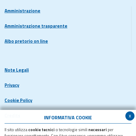
Amministrazione
Amministrazione trasparente
Albo pretorio on line
Note Legali
Privacy
Cookie Policy
x
Credits
INFORMATIVA COOKIE
Il sito utilizza
cookie tecnici
o tecnologie simili
necessari
per
Dichiarazione di accessibilita'
funzionare correttamente. Con il tuo consenso, vorremmo utilizzare