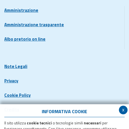
Amministrazione
Amministrazione trasparente
Albo pretorio on line
Note Legali
Privacy
Cookie Policy
x
Credits
INFORMATIVA COOKIE
Il sito utilizza
cookie tecnici
o tecnologie simili
necessari
per
Dichiarazione di accessibilita'
funzionare correttamente. Con il tuo consenso, vorremmo utilizzare