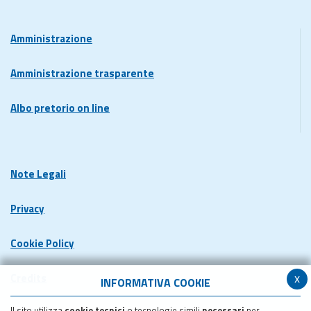
Amministrazione
Amministrazione trasparente
Albo pretorio on line
Note Legali
Privacy
Cookie Policy
x
Credits
INFORMATIVA COOKIE
Il sito utilizza
cookie tecnici
o tecnologie simili
necessari
per